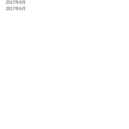
2017年8月
2017年6月
1月お休みのお知らせ
年末年始のお休み 12月30日（月） 12月31日
（火） 1月1日（水） 1月2日（木） 1月3日
（金） 1月4日（土） 1月5日（日） 1月13日
（月） 1月19日（日） 1月26日（日） 1月12
日日曜日は営業しております。...
©日本橋SUPER SEITAIIN Dr.Kumatetsu